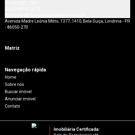
(43) 3321-2893
(43) 99191-2078
contato@jr3negociosimobiliarios.com.br
Avenida Madre Leônia Milito, 1377, 1410, Bela Suiça, Londrina - PR
- 86050-270
Matriz
Navegação rápida
Home
Sobre nós
Buscar imóvel
Anunciar imóvel
Contato
Imobiliária Certificada: