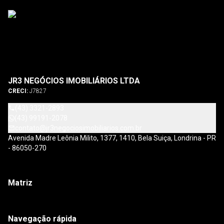
JR3 NEGÓCIOS IMOBILIÁRIOS LTDA
CRECI:
J7827
(43) 3321-2893
(43) 99191-2078
contato@jr3negociosimobiliarios.com.br
Avenida Madre Leônia Milito, 1377, 1410, Bela Suiça, Londrina - PR
- 86050-270
Matriz
Navegação rápida