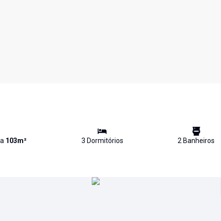
va
103
m²
3
Dormitório
s
2
Banheiro
s