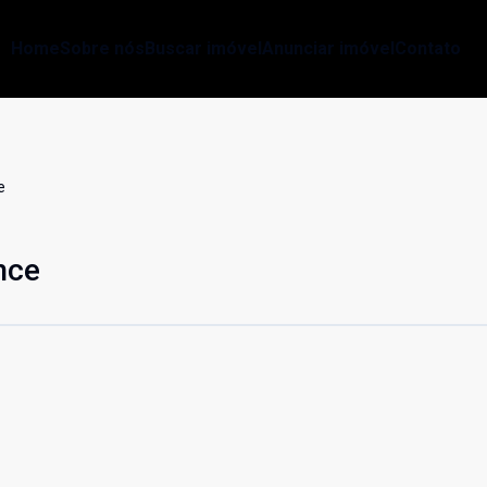
Home
Sobre nós
Buscar imóvel
Anunciar imóvel
Contato
e
nce