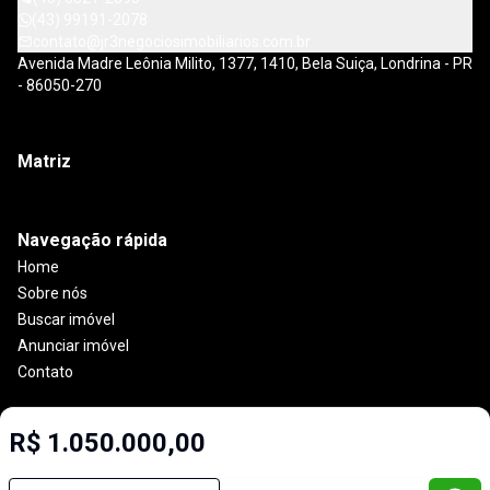
(43) 99191-2078
contato@jr3negociosimobiliarios.com.br
Avenida Madre Leônia Milito, 1377, 1410, Bela Suiça, Londrina - PR
- 86050-270
Matriz
Navegação rápida
Home
Sobre nós
Buscar imóvel
Anunciar imóvel
Contato
R$ 1.050.000,00
Imobiliária Certificada:
Selo de Tecnologia Loft