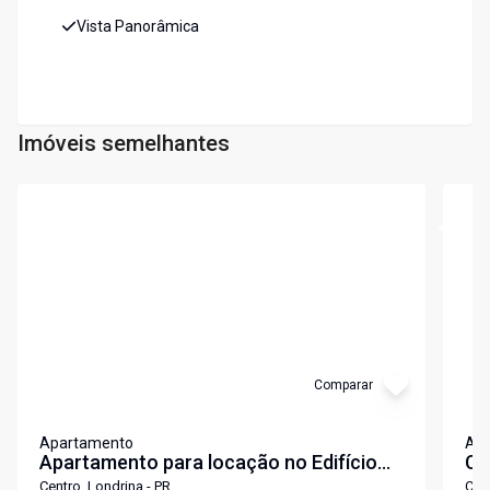
Vista Panorâmica
Imóveis semelhantes
Cód:
190982
Cód:
1
Comparar
Apartamento
Ap
Apartamento para locação no Edifício
Ce
Mundo Novo com 3 quartos no Centro
Centro, Londrina - PR
Cent