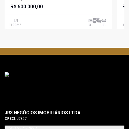
de Londrina
R$ 600.000,00
R$
100
m²
3
3
1
1
100
JR3 NEGÓCIOS IMOBILIÁRIOS LTDA
CRECI:
J7827
(43) 3321-2893