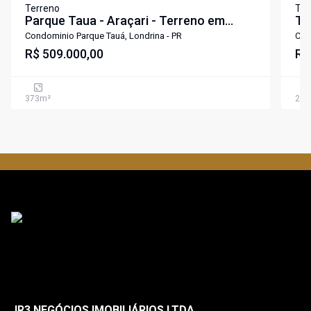
Terreno
Ter
Parque Taua - Araçari - Terreno em
Te
condominio
Ar
Condominio Parque Tauá, Londrina - PR
Con
R$ 509.000,00
Lo
R$
373
m²
268
JR3 NEGÓCIOS IMOBILIÁRIOS LTDA