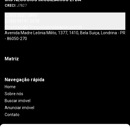
CRECI:
J7827
(43) 3321-2893
(43) 99191-2078
contato@jr3negociosimobiliarios.com.br
Avenida Madre Leônia Milito, 1377, 1410, Bela Suiça, Londrina - PR
- 86050-270
Matriz
Navegação rápida
Home
Sobre nós
Buscar imóvel
Anunciar imóvel
Contato