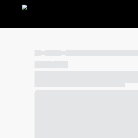
----
----- -----
----- ----- -- ------ ---- ---- -- ----- ----- ---
----
-----
---- ------
----- ----- -- ------ ---- ---- -- ---
----- ----- -- ------ ---- ---- -- ----- ----- ----- --- ------