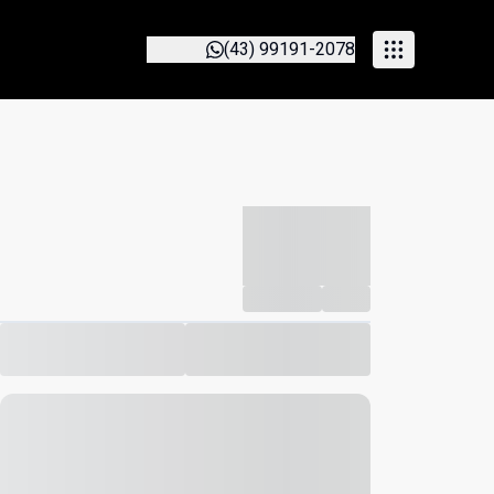
(43) 99191-2078
-----------
--
Compartilhar
Favorito