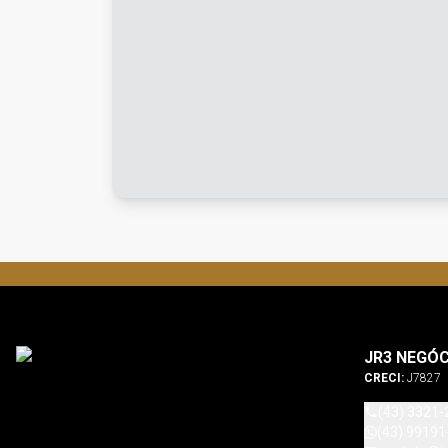
JR3 NEGÓC
CRECI:
J7827
(43) 3321-
(43) 99191