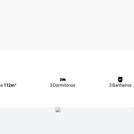
va
112
m²
3
Dormitório
s
3
Banheiro
s