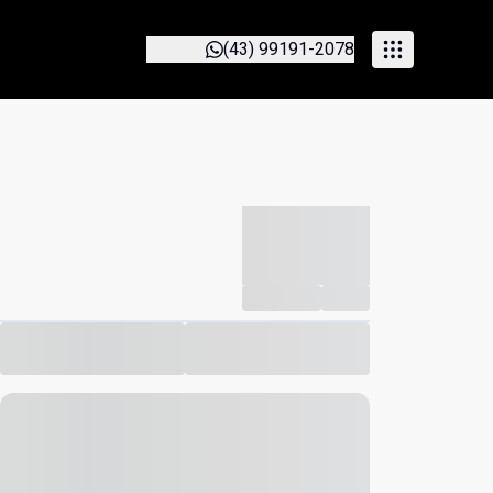
(43) 99191-2078
-----------
--
Compartilhar
Favorito