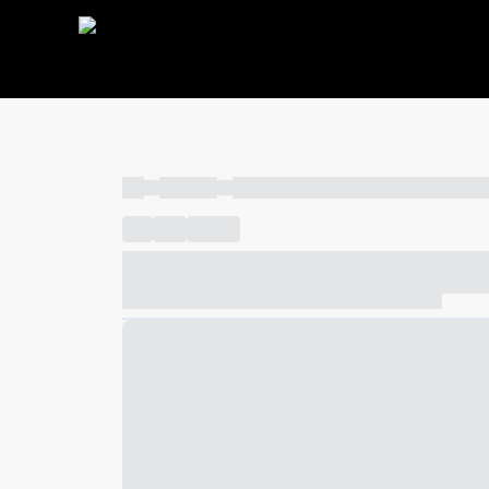
----
----- -----
----- ----- -- ------ ---- ---- -- ----- ----- ---
----
-----
---- ------
----- ----- -- ------ ---- ---- -- ---
----- ----- -- ------ ---- ---- -- ----- ----- ----- --- ------