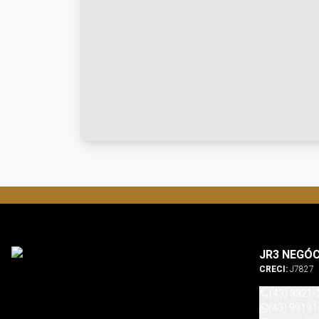
JR3 NEGÓC
CRECI:
J7827
(43) 3321-
(43) 99191