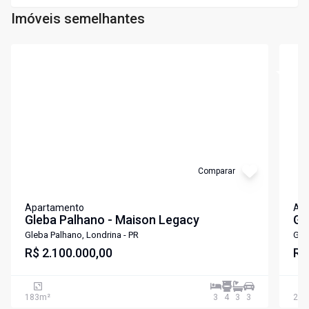
Imóveis semelhantes
Cód:
190410
Cód:
1
Comparar
Apartamento
Ap
Gleba Palhano - Maison Legacy
Gl
Gleba Palhano, Londrina - PR
Gle
R$ 2.100.000,00
R$
183
m²
3
4
3
3
214