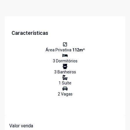
Características
Área Privativa
112
m²
3
Dormitório
s
3
Banheiro
s
1
Suíte
2
Vaga
s
Valor venda