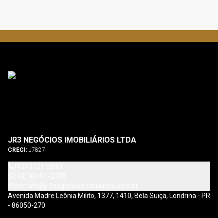
JR3 NEGÓCIOS IMOBILIÁRIOS LTDA
CRECI:
J7827
(43) 3321-2893
(43) 99191-2078
contato@jr3negociosimobiliarios.com.br
Avenida Madre Leônia Milito, 1377, 1410, Bela Suiça, Londrina - PR
- 86050-270