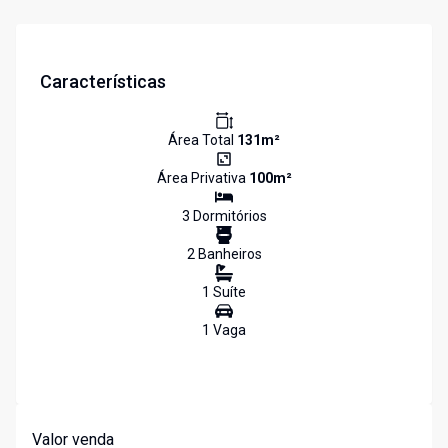
Características
Área Total
131
m²
Área Privativa
100
m²
3
Dormitório
s
2
Banheiro
s
1
Suíte
1
Vaga
Valor venda