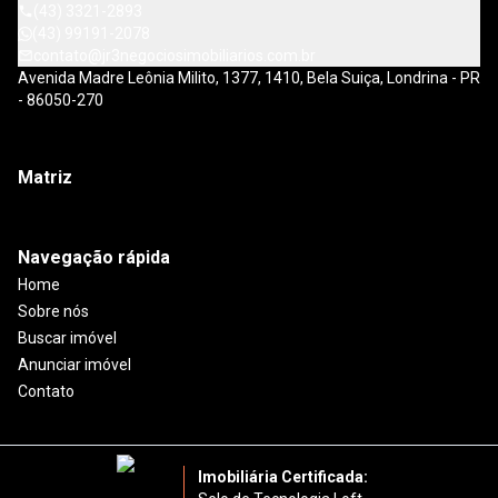
(43) 3321-2893
(43) 99191-2078
contato@jr3negociosimobiliarios.com.br
Avenida Madre Leônia Milito, 1377, 1410, Bela Suiça, Londrina - PR
- 86050-270
Matriz
Navegação rápida
Home
Sobre nós
Buscar imóvel
Anunciar imóvel
Contato
Imobiliária Certificada: