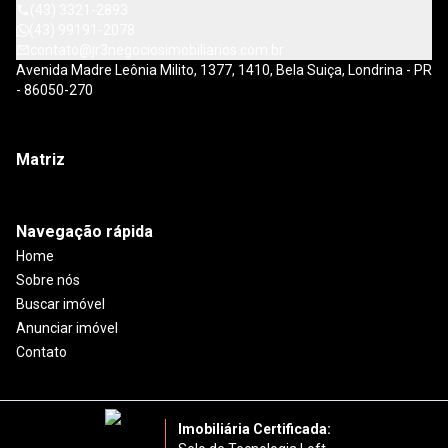
(43) 3321-2893
(43) 99191-2078
contato@jr3negociosimobiliarios.com.br
Avenida Madre Leônia Milito, 1377, 1410, Bela Suiça, Londrina - PR
- 86050-270
Matriz
Navegação rápida
Home
Sobre nós
Buscar imóvel
Anunciar imóvel
Contato
Imobiliária Certificada: