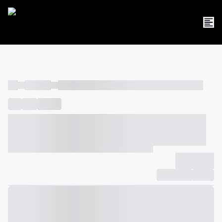
----
----- -----
----- ----- -- ------ ---- ---- -- ----- ----- ----- --- ------
----
-----
---- ------
----- ----- -- ------ ---- ---- -- ----- ----- -----
--- ------
----- ----- -- ------ ---- ---- -- ----- ----- ----- --- ------
-------------
Compartilhar
Favorito