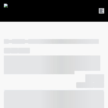
----
----- -----
----- ----- -- ------ ---- ---- -- ----- ----- ----- --- ------
----
-----
---- ------
----- ----- -- ------ ---- ---- -- ----- ----- -----
--- ------
----- ----- -- ------ ---- ---- -- ----- ----- ----- --- ------
-------------
Compartilhar
Favorito