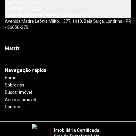
(43) 3321-2893
(43) 99191-2078
contato@jr3negociosimobiliarios.com.br
Avenida Madre Leônia Milito, 1377, 1410, Bela Suiça, Londrina - PR
- 86050-270
Matriz
Navegação rápida
Home
Sobre nós
Buscar imóvel
Anunciar imóvel
Contato
Imobiliária Certificada: