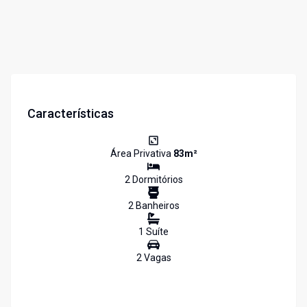
Características
Área Privativa
83
m²
2
Dormitório
s
2
Banheiro
s
1
Suíte
2
Vaga
s