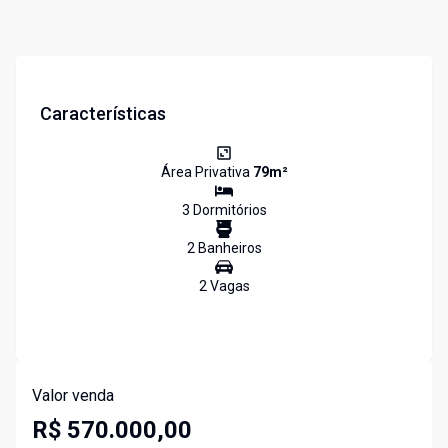
Características
Área Privativa
79
m²
3
Dormitório
s
2
Banheiro
s
2
Vaga
s
Valor venda
R$ 570.000,00