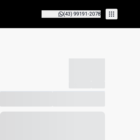
(43) 99191-2078
-----------
--
Compartilhar
Favorito