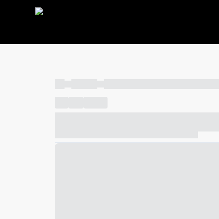
----
----- -----
----- ----- -- ------ ---- ---- -- ----- ----- ---
----
-----
---- ------
----- ----- -- ------ ---- ---- -- ---
----- ----- -- ------ ---- ---- -- ----- ----- ----- --- ------