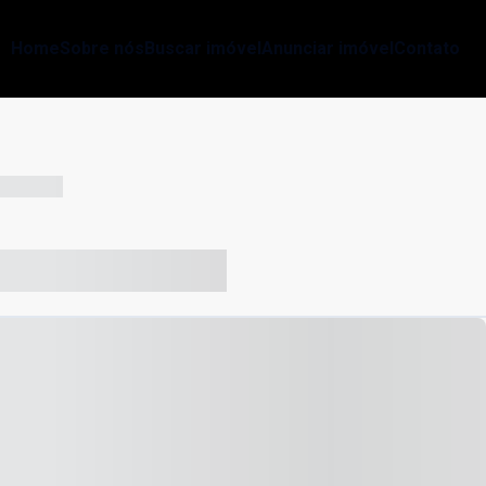
Home
Sobre nós
Buscar imóvel
Anunciar imóvel
Contato
-- --- ------
-- ----- ----- --- ------