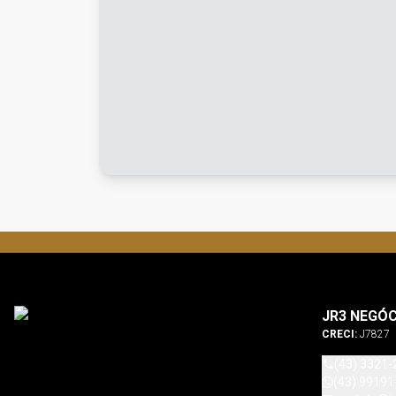
JR3 NEGÓC
CRECI:
J7827
(43) 3321-
(43) 99191