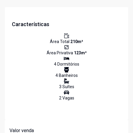
Características
Área Total
210
m²
Área Privativa
123
m²
4
Dormitório
s
4
Banheiro
s
3
Suíte
s
2
Vaga
s
Valor venda