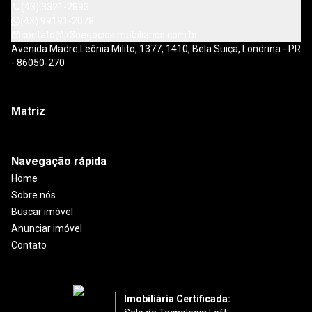
(43) 3321-2893
(43) 99191-2078
contato@jr3negociosimobiliarios.com.br
Avenida Madre Leônia Milito, 1377, 1410, Bela Suiça, Londrina - PR
- 86050-270
Matriz
Navegação rápida
Home
Sobre nós
Buscar imóvel
Anunciar imóvel
Contato
Imobiliária Certificada: