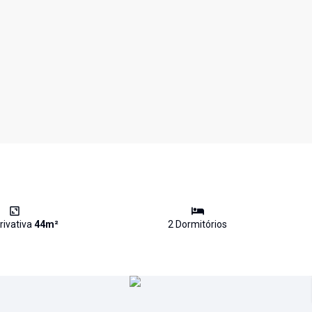
rivativa
44
m²
2
Dormitório
s