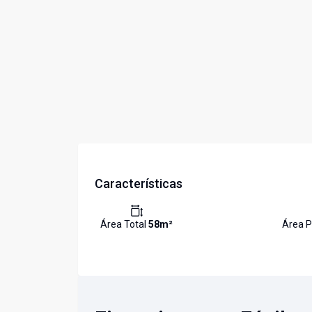
Características
Área Total
58
m²
Área P