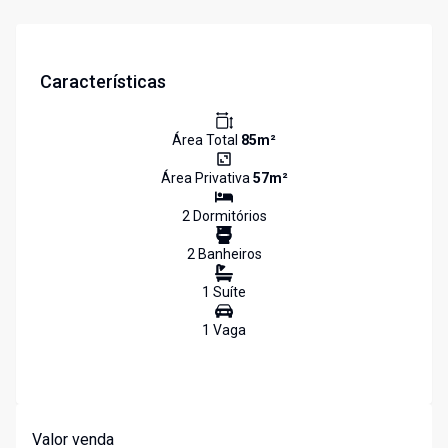
Características
Área Total
85
m²
Área Privativa
57
m²
2
Dormitório
s
2
Banheiro
s
1
Suíte
1
Vaga
Valor venda