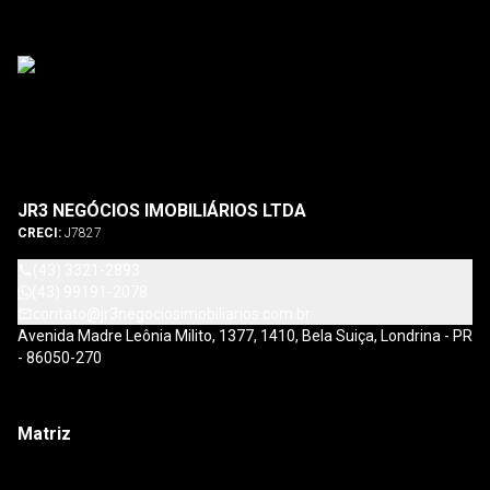
JR3 NEGÓCIOS IMOBILIÁRIOS LTDA
CRECI:
J7827
(43) 3321-2893
(43) 99191-2078
contato@jr3negociosimobiliarios.com.br
Avenida Madre Leônia Milito, 1377, 1410, Bela Suiça, Londrina - PR
- 86050-270
Matriz