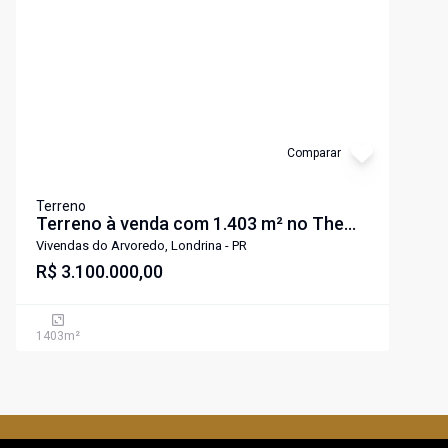
Comparar
Terreno
Terreno à venda com 1.403 m² no The
Euro Royal Residence & Resort |
Vivendas do Arvoredo, Londrina - PR
Vivendas do Arvoredo | Londrina
R$ 3.100.000,00
1403
m²