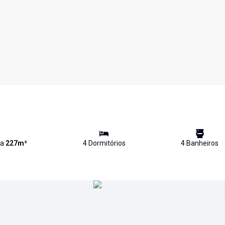
va
227
m²
4
Dormitório
s
4
Banheiro
s