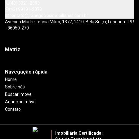
(43) 3321-2893
(43) 99191-2078
contato@jr3negociosimobiliarios.com.br
Avenida Madre Leônia Milito, 1377, 1410, Bela Suiça, Londrina - PR
- 86050-270
Matriz
Navegação rápida
Home
Sobre nós
Buscar imóvel
Anunciar imóvel
Contato
Imobiliária Certificada: