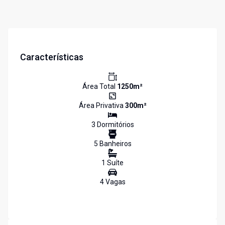
Características
Área Total
1250
m²
Área Privativa
300
m²
3
Dormitório
s
5
Banheiro
s
1
Suíte
4
Vaga
s