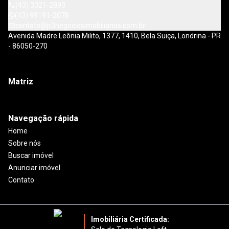
(43) 3321-2893
(43) 99191-2078
contato@jr3negociosimobiliarios.com.br
Avenida Madre Leônia Milito, 1377, 1410, Bela Suiça, Londrina - PR
- 86050-270
Matriz
Navegação rápida
Home
Sobre nós
Buscar imóvel
Anunciar imóvel
Contato
Imobiliária Certificada: