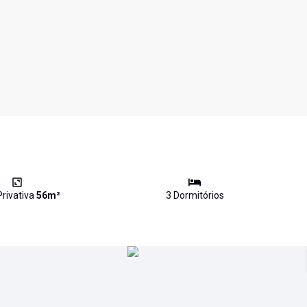
Privativa
56
m²
3
Dormitório
s