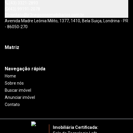
(43) 3321-2893
(43) 99191-2078
contato@jr3negociosimobiliarios.com.br
Avenida Madre Leônia Milito, 1377, 1410, Bela Suiça, Londrina - PR
- 86050-270
Matriz
Navegação rápida
Home
Sobre nós
Buscar imóvel
Anunciar imóvel
Contato
Imobiliária Certificada: