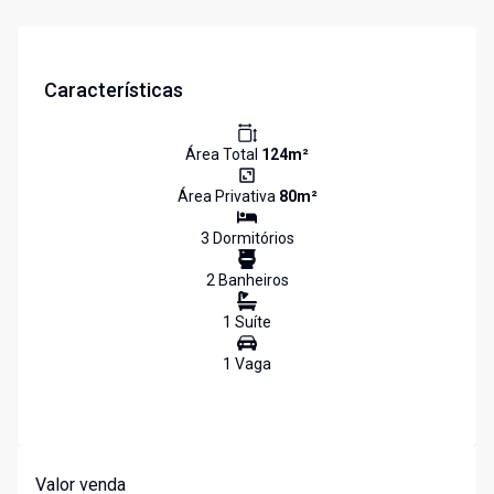
Características
Área Total
124
m²
Área Privativa
80
m²
3
Dormitório
s
2
Banheiro
s
1
Suíte
1
Vaga
Valor venda