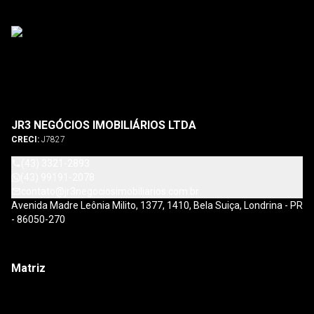
JR3 NEGÓCIOS IMOBILIÁRIOS LTDA
CRECI:
J7827
(43) 3321-2893
(43) 99191-2078
contato@jr3negociosimobiliarios.com.br
Avenida Madre Leônia Milito, 1377, 1410, Bela Suiça, Londrina - PR
- 86050-270
Matriz