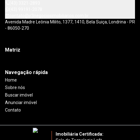
(43) 3321-2893
(43) 99191-2078
contato@jr3negociosimobiliarios.com.br
Avenida Madre Leônia Milito, 1377, 1410, Bela Suiça, Londrina - PR
- 86050-270
Matriz
Navegação rápida
Home
Sobre nós
Buscar imóvel
Anunciar imóvel
Contato
Imobiliária Certificada: