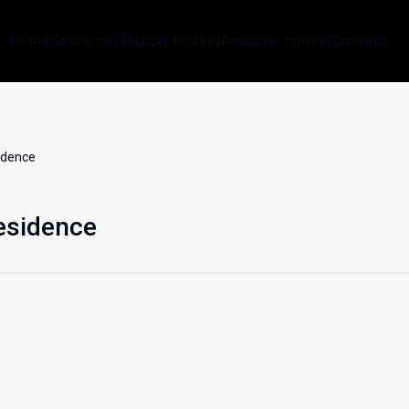
Home
Sobre nós
Buscar imóvel
Anunciar imóvel
Contato
idence
esidence