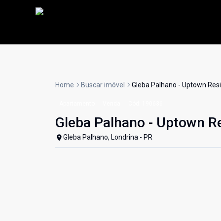
Home
Buscar imóvel
Gleba Palhano - Uptown Res
Apartamento
Venda
Cód:
190636
Gleba Palhano - Uptown R
Gleba Palhano, Londrina - PR