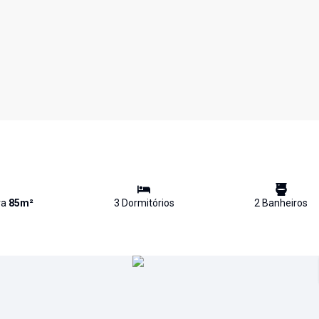
va
85
m²
3
Dormitório
s
2
Banheiro
s