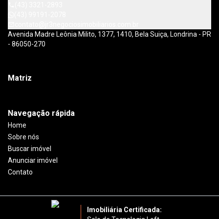
(43) 3321-2893
(43) 99191-2078
contato@jr3negociosimobiliarios.com.br
Avenida Madre Leônia Milito, 1377, 1410, Bela Suiça, Londrina - PR
- 86050-270
Matriz
Navegação rápida
Home
Sobre nós
Buscar imóvel
Anunciar imóvel
Contato
Imobiliária Certificada: