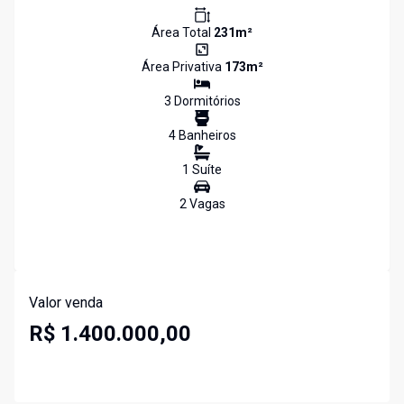
Área Total
231
m²
Área Privativa
173
m²
3
Dormitório
s
4
Banheiro
s
1
Suíte
2
Vaga
s
Valor venda
R$ 1.400.000,00