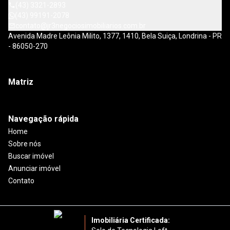
(43) 3321-2893
(43) 99191-2078
contato@jr3negociosimobiliarios.com.br
Avenida Madre Leônia Milito, 1377, 1410, Bela Suiça, Londrina - PR
- 86050-270
Matriz
Navegação rápida
Home
Sobre nós
Buscar imóvel
Anunciar imóvel
Contato
Imobiliária Certificada: