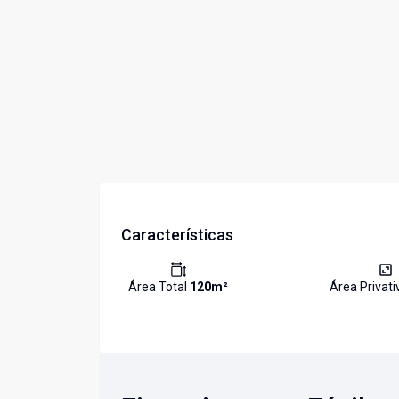
Características
Área Total
120
m²
Área Privat