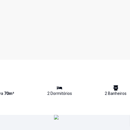
iva
70
m²
2
Dormitório
s
2
Banheiro
s