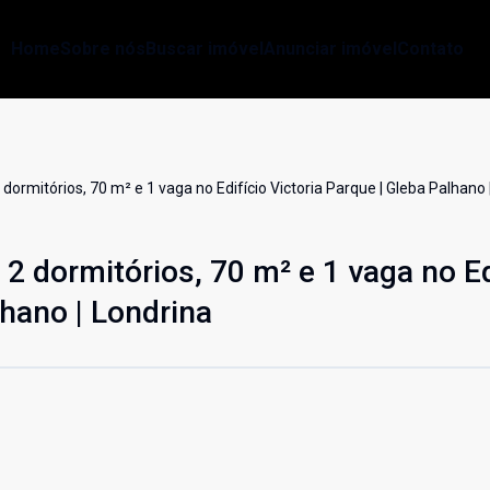
Home
Sobre nós
Buscar imóvel
Anunciar imóvel
Contato
rmitórios, 70 m² e 1 vaga no Edifício Victoria Parque | Gleba Palhano 
 dormitórios, 70 m² e 1 vaga no Ed
lhano | Londrina