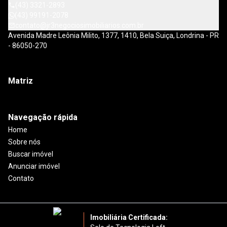
(43) 3321-2893
(43) 99191-2078
contato@jr3negociosimobiliarios.com.br
Avenida Madre Leônia Milito, 1377, 1410, Bela Suiça, Londrina - PR
- 86050-270
Matriz
Navegação rápida
Home
Sobre nós
Buscar imóvel
Anunciar imóvel
Contato
Imobiliária Certificada: