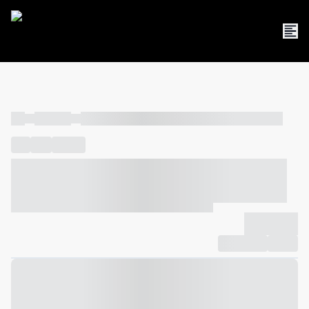
----
----- -----
----- ----- -- ------ ---- ---- -- ----- ----- ----- --- ------
----
-----
---- ------
----- ----- -- ------ ---- ---- -- ----- ----- -----
--- ------
----- ----- -- ------ ---- ---- -- ----- ----- ----- --- ------
-------------
Compartilhar
Favorito