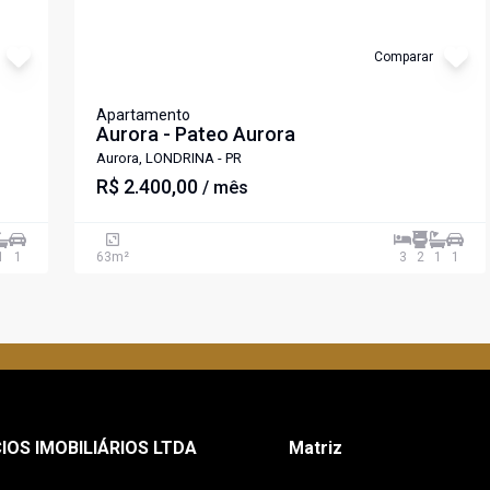
Comparar
Apartamento
Aurora - Pateo Aurora
Aurora, LONDRINA - PR
R$ 2.400,00
/ mês
1
1
63
m²
3
2
1
1
IOS IMOBILIÁRIOS LTDA
Matriz