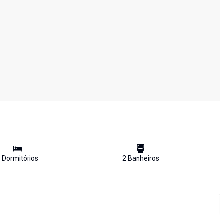
3
Dormitório
s
2
Banheiro
s