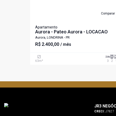
Comparar
Apartamento
Aurora - Pateo Aurora - LOCACAO
Aurora, LONDRINA - PR
R$ 2.400,00
/ mês
63
m²
3
2
JR3 NEGÓC
CRECI:
J7827