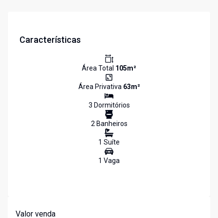
Características
Área Total
105
m²
Área Privativa
63
m²
3
Dormitório
s
2
Banheiro
s
1
Suíte
1
Vaga
Valor venda