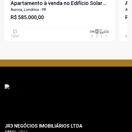
Apartamento à venda no Edifício Solar
Ap
Mirador com 2 dormitórios no Aurora
Ma
Aurora, Londrina - PR
Auro
R$ 585.000,00
Lo
R$
75
m²
2
2
1
1
64
m
JR3 NEGÓCIOS IMOBILIÁRIOS LTDA