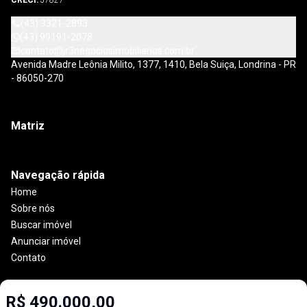
CRECI:
J7827
(43) 3321-2893
(43) 99191-2078
contato@jr3negociosimobiliarios.com.br
Avenida Madre Leônia Milito, 1377, 1410, Bela Suiça, Londrina - PR
- 86050-270
Matriz
Navegação rápida
Home
Sobre nós
Buscar imóvel
Anunciar imóvel
Contato
R$ 490.000,00