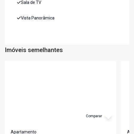
Sala de TV
Vista Panorâmica
Imóveis semelhantes
Cód:
191117
Cód:
1
Comparar
Apartamento
Ap