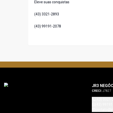
Eleve suas conquistas
(43) 3321-2893
(43) 99191-2078
JR3 NEGÓC
CRECI:
J7827
(43) 3321-
(43) 99191
contato@jr