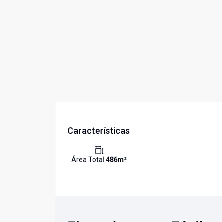
Características
Área Total
486
m²