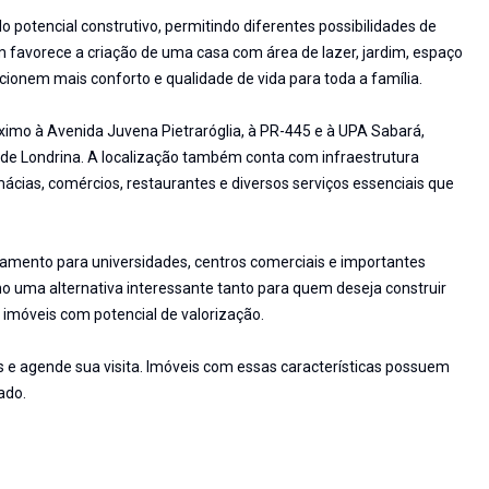
 potencial construtivo, permitindo diferentes possibilidades de
m favorece a criação de uma casa com área de lazer, jardim, espaço
ionem mais conforto e qualidade de vida para toda a família.
róximo à Avenida Juvena Pietraróglia, à PR-445 e à UPA Sabará,
s de Londrina. A localização também conta com infraestrutura
ácias, comércios, restaurantes e diversos serviços essenciais que
ocamento para universidades, centros comerciais e importantes
eno uma alternativa interessante tanto para quem deseja construir
imóveis com potencial de valorização.
s e agende sua visita. Imóveis com essas características possuem
ado.