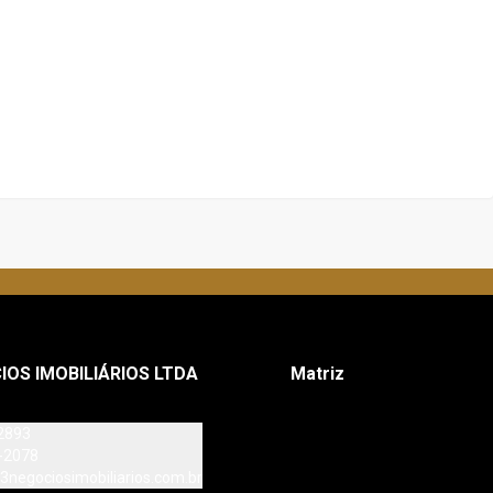
IOS IMOBILIÁRIOS LTDA
Matriz
2893
-2078
3negociosimobiliarios.com.br