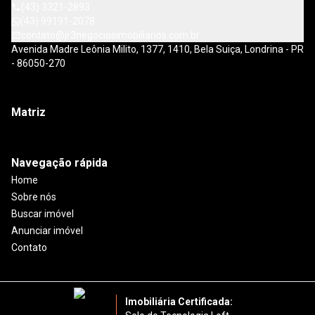
(43) 3321-2893
(43) 99191-2078
contato@jr3negociosimobiliarios.com.br
Avenida Madre Leônia Milito, 1377, 1410, Bela Suiça, Londrina - PR
- 86050-270
Matriz
Navegação rápida
Home
Sobre nós
Buscar imóvel
Anunciar imóvel
Contato
Imobiliária Certificada: