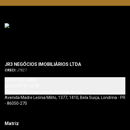
JR3 NEGÓCIOS IMOBILIÁRIOS LTDA
CRECI:
J7827
(43) 3321-2893
(43) 99191-2078
contato@jr3negociosimobiliarios.com.br
Avenida Madre Leônia Milito, 1377, 1410, Bela Suiça, Londrina - PR
- 86050-270
Matriz