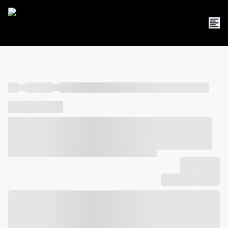
----
----- -----
----- ----- -- ------ ---- ---- -- ----- ----- ----- --- ------
----
-----
---- ------
----- ----- -- ------ ---- ---- -- ----- ----- -----
--- ------
----- ----- -- ------ ---- ---- -- ----- ----- ----- --- ------
-------------
Compartilhar
Favorito