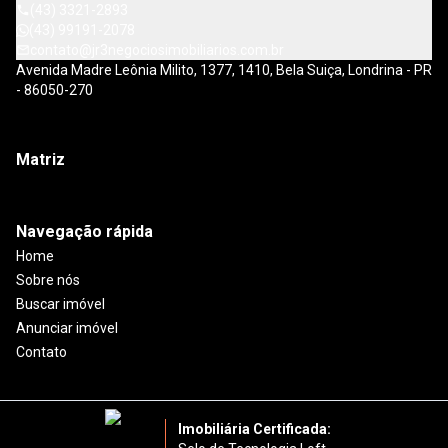
(43) 3321-2893
(43) 99191-2078
contato@jr3negociosimobiliarios.com.br
Avenida Madre Leônia Milito, 1377, 1410, Bela Suiça, Londrina - PR
- 86050-270
Matriz
Navegação rápida
Home
Sobre nós
Buscar imóvel
Anunciar imóvel
Contato
Imobiliária Certificada: