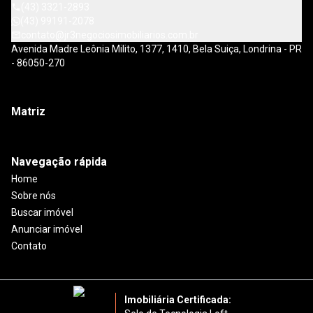
(43) 3321-2893
(43) 99191-2078
contato@jr3negociosimobiliarios.com.br
Avenida Madre Leônia Milito, 1377, 1410, Bela Suiça, Londrina - PR
- 86050-270
Matriz
Navegação rápida
Home
Sobre nós
Buscar imóvel
Anunciar imóvel
Contato
Imobiliária Certificada: