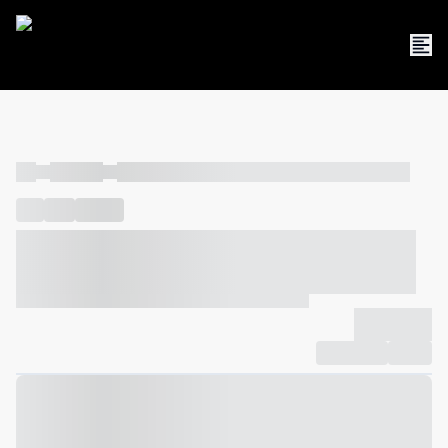
----
----- -----
----- ----- -- ------ ---- ---- -- ----- ----- ----- --- ------
----
-----
---- ------
----- ----- -- ------ ---- ---- -- ----- ----- -----
--- ------
----- ----- -- ------ ---- ---- -- ----- ----- ----- --- ------
-------------
Compartilhar
Favorito