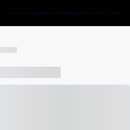
Home
Sobre nós
Buscar imóvel
Anunciar imóvel
Contato
-- --- ------
-- ----- ----- --- ------