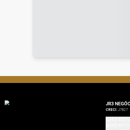
JR3 NEGÓC
CRECI:
J7827
(43) 3321-
(43) 99191