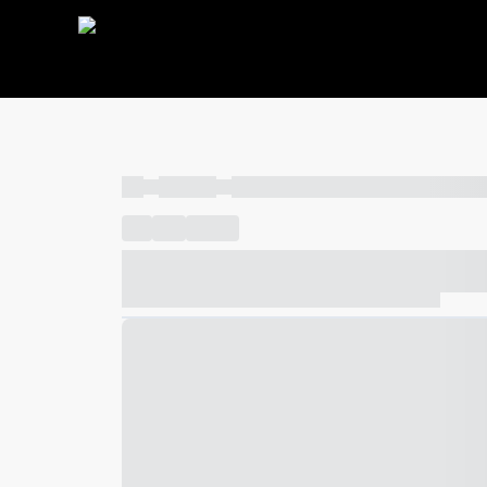
----
----- -----
----- ----- -- ------ ---- ---- -- ----- ----- ---
----
-----
---- ------
----- ----- -- ------ ---- ---- -- ---
----- ----- -- ------ ---- ---- -- ----- ----- ----- --- ------