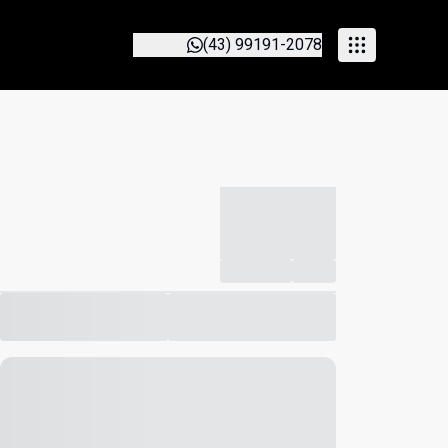
(43) 99191-2078
-----------
--
Compartilhar
Favorito