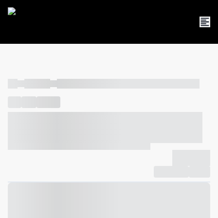
----
----- -----
----- ----- -- ------ ---- ---- -- ----- ----- ----- --- ------
----
-----
---- ------
----- ----- -- ------ ---- ---- -- ----- ----- -----
--- ------
----- ----- -- ------ ---- ---- -- ----- ----- ----- --- ------
-------------
Compartilhar
Favorito