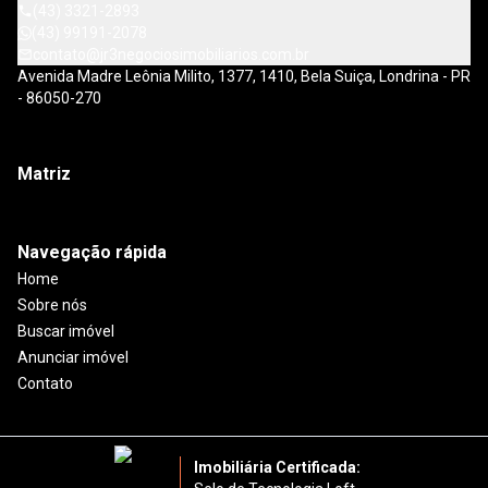
(43) 3321-2893
(43) 99191-2078
contato@jr3negociosimobiliarios.com.br
Avenida Madre Leônia Milito, 1377, 1410, Bela Suiça, Londrina - PR
- 86050-270
Matriz
Navegação rápida
Home
Sobre nós
Buscar imóvel
Anunciar imóvel
Contato
Imobiliária Certificada: