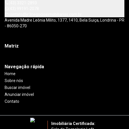
(43) 3321-2893
(43) 99191-2078
contato@jr3negociosimobiliarios.com.br
Avenida Madre Leônia Milito, 1377, 1410, Bela Suiça, Londrina - PR
- 86050-270
Matriz
Navegação rápida
Home
Sobre nós
Buscar imóvel
Anunciar imóvel
Contato
Imobiliária Certificada: