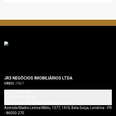
JR3 NEGÓCIOS IMOBILIÁRIOS LTDA
CRECI:
J7827
(43) 3321-2893
(43) 99191-2078
contato@jr3negociosimobiliarios.com.br
Avenida Madre Leônia Milito, 1377, 1410, Bela Suiça, Londrina - PR
- 86050-270