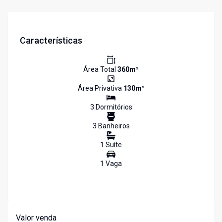
Características
Área Total
360
m²
Área Privativa
130
m²
3
Dormitório
s
3
Banheiro
s
1
Suíte
1
Vaga
Valor venda