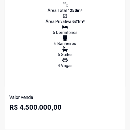
Área Total
1250
m²
Área Privativa
631
m²
5
Dormitório
s
6
Banheiro
s
5
Suíte
s
4
Vaga
s
Valor venda
R$ 4.500.000,00