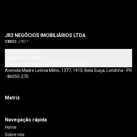
JR3 NEGÓCIOS IMOBILIÁRIOS LTDA
CRECI:
J7827
(43) 3321-2893
(43) 99191-2078
contato@jr3negociosimobiliarios.com.br
Avenida Madre Leônia Milito, 1377, 1410, Bela Suiça, Londrina - PR
- 86050-270
Matriz
Navegação rápida
Home
Sobre nós