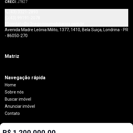
CRECI:
J7827
(43) 3321-2893
(43) 99191-2078
contato@jr3negociosimobiliarios.com.br
Avenida Madre Leônia Milito, 1377, 1410, Bela Suiça, Londrina - PR
- 86050-270
Matriz
Navegação rápida
Home
Sobre nós
Buscar imóvel
Anunciar imóvel
Contato
R$ 1.200.000,00