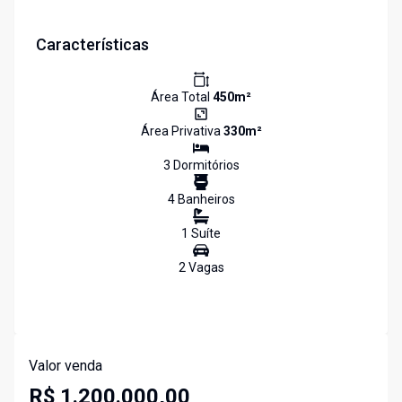
Características
Área Total
450
m²
Área Privativa
330
m²
3
Dormitório
s
4
Banheiro
s
1
Suíte
2
Vaga
s
Valor venda
R$ 1.200.000,00